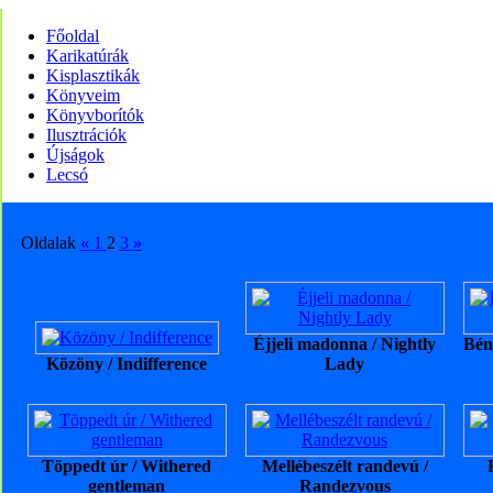
Főoldal
Karikatúrák
Kisplasztikák
Könyveim
Könyvborítók
Ilusztrációk
Újságok
Lecsó
Oldalak
«
1
2
3
»
Éjjeli madonna / Nightly
Bén
Közöny / Indifference
Lady
Töppedt úr / Withered
Mellébeszélt randevú /
gentleman
Randezvous