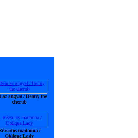
i az angyal / Benny the
cherub
Rézsutos madonna /
Oblique Lady