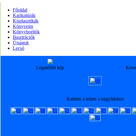
Főoldal
Karikatúrák
Kisplasztikák
Könyveim
Könyvborítók
Ilusztrációk
Újságok
Lecsó
Legutóbbi kép
Köve
Kattints a képre a nagyításhoz