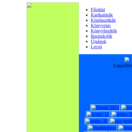
Főoldal
Karikatúrák
Kisplasztikák
Könyveim
Könyvborítók
Ilusztrációk
Újságok
Lecsó
Legutóbb