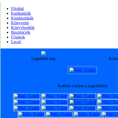
Főoldal
Karikatúrák
Kisplasztikák
Könyveim
Könyvborítók
Ilusztrációk
Újságok
Lecsó
Legutóbbi kép
Köve
Kattints a képre a nagyításhoz