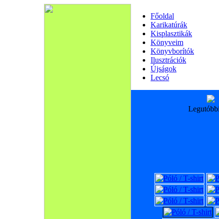
Főoldal
Karikatúrák
Kisplasztikák
Könyveim
Könyvborítók
Ilusztrációk
Újságok
Lecsó
Legutóbb