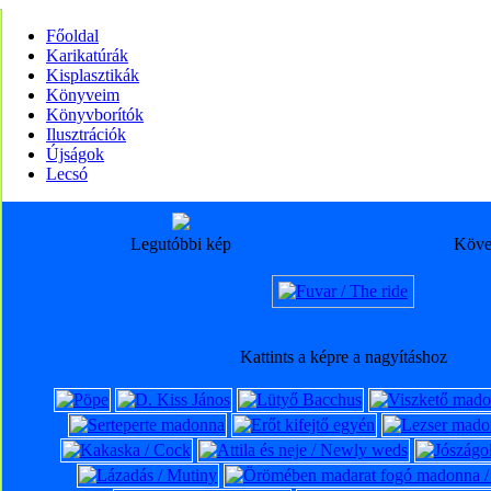
Főoldal
Karikatúrák
Kisplasztikák
Könyveim
Könyvborítók
Ilusztrációk
Újságok
Lecsó
Legutóbbi kép
Köve
Kattints a képre a nagyításhoz