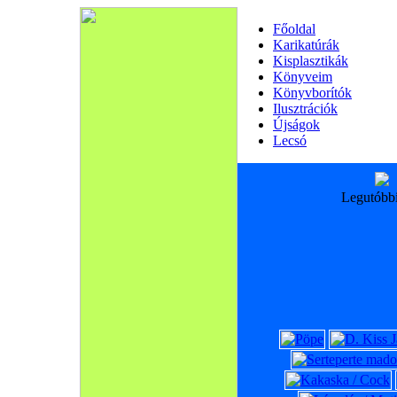
Főoldal
Karikatúrák
Kisplasztikák
Könyveim
Könyvborítók
Ilusztrációk
Újságok
Lecsó
Legutóbb