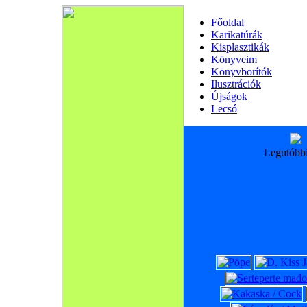
Főoldal
Karikatúrák
Kisplasztikák
Könyveim
Könyvborítók
Ilusztrációk
Újságok
Lecsó
Legutóbb