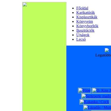
Főoldal
Karikatúrák
Kisplasztikák
Könyveim
Könyvborítók
Ilusztrációk
Újságok
Lecsó
Legutóbb